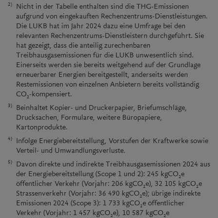
2)
Nicht in der Tabelle enthalten sind die THG-Emissionen
aufgrund von eingekauften Rechenzentrums-Dienstleistungen.
Die LUKB hat im Jahr 2024 dazu eine Umfrage bei den
relevanten Rechenzentrums-Dienstleistern durchgeführt. Sie
hat gezeigt, dass die anteilig zurechenbaren
Treibhausgasemissionen für die LUKB unwesentlich sind.
Einerseits werden sie bereits weitgehend auf der Grundlage
erneuerbarer Energien bereitgestellt, anderseits werden
Restemissionen von einzelnen Anbietern bereits vollständig
CO
-kompensiert.
2
3)
Beinhaltet Kopier- und Druckerpapier, Briefumschläge,
Drucksachen, Formulare, weitere Büropapiere,
Kartonprodukte.
4)
Infolge Energiebereitstellung, Vorstufen der Kraftwerke sowie
Verteil- und Umwandlungsverluste.
5)
Davon direkte und indirekte Treibhausgasemissionen 2024 aus
der Energiebereitstellung (Scope 1 und 2): 245 kgCO
e
2
öffentlicher Verkehr (Vorjahr: 206 kgCO
e), 32 105 kgCO
e
2
2
Strassenverkehr (Vorjahr: 36 490 kgCO
e); übrige indirekte
2
Emissionen 2024 (Scope 3): 1 733 kgCO
e öffentlicher
2
Verkehr (Vorjahr: 1 457 kgCO
e), 10 587 kgCO
e
2
2