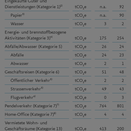
Eingekaufte Güter und
2)
Dienstleistungen (Kategorie 1)
tCO
e
n.a.
92
2
3)
Papier
tCO
e
n.a.
90
2
Wasser
tCO
e
3
2
2
Energie- und brennstoffbezogene
4)
Aktivitäten (Kategorie 3)
tCO
e
175
254
2
Abfälle/Abwasser (Kategorie 5)
tCO
e
26
24
2
Abfälle
tCO
e
24
23
2
Abwasser
tCO
e
2
1
2
Geschäftsreisen (Kategorie 6)
tCO
e
51
48
2
5)
Öffentlicher Verkehr
tCO
e
2
2
2
5)
Strassenverkehr
tCO
e
49
43
2
6)
Flugverkehr
tCO
e
0
3
2
7)
Pendelverkehr (Kategorie 7)
tCO
e
764
801
2
8)
Home-Office (Kategorie 7)
tCO
e
4
4
2
Vermietete Wohn- und
Geschäftsräume (Kategorie 13)
tCO
e
413
200
2