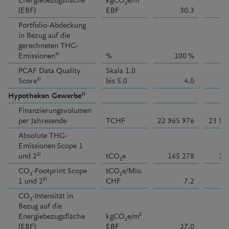
2
(EBF)
EBF
30.3
Portfolio-Abdeckung
in Bezug auf die
gerechneten THG-
4)
Emissionen
%
100 %
PCAF Data Quality
Skala 1.0
5)
Score
bis 5.0
4.0
1)
Hypotheken Gewerbe
Finanzierungsvolumen
per Jahresende
TCHF
22 965 976
23 95
Absolute THG-
Emissionen Scope 1
2)
und 2
tCO
e
165 278
14
2
CO
-Footprint Scope
tCO
e/Mio.
2
2
3)
1 und 2
CHF
7.2
CO
-Intensität in
2
Bezug auf die
2
Energiebezugsfläche
kgCO
e/m
2
(EBF)
EBF
27.0