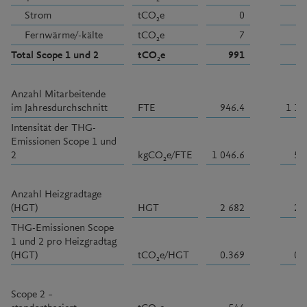
Strom
tCO
e
0
2
Fernwärme/-kälte
tCO
e
7
2
Total Scope 1 und 2
tCO
e
991
2
Anzahl Mitarbeitende
im Jahresdurchschnitt
FTE
946.4
1 10
Intensität der THG-
Emissionen Scope 1 und
2
kgCO
e/FTE
1 046.6
56
2
Anzahl Heizgradtage
(HGT)
HGT
2 682
2 
THG-Emissionen Scope
1 und 2 pro Heizgradtag
(HGT)
tCO
e/HGT
0.369
0.
2
Scope 2 –