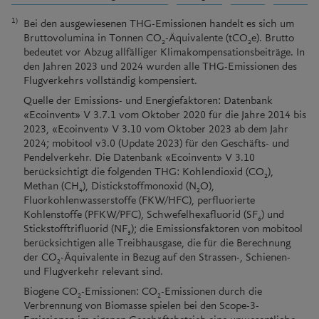
1)
Bei den ausgewiesenen THG-Emissionen handelt es sich um
Bruttovolumina in Tonnen CO
-Äquivalente (tCO
e). Brutto
2
2
bedeutet vor Abzug allfälliger Klimakompensationsbeiträge. In
den Jahren 2023 und 2024 wurden alle THG-Emissionen des
Flugverkehrs vollständig kompensiert.
Quelle der Emissions- und Energiefaktoren: Datenbank
«Ecoinvent» V 3.7.1 vom Oktober 2020 für die Jahre 2014 bis
2023, «Ecoinvent» V 3.10 vom Oktober 2023 ab dem Jahr
2024; mobitool v3.0 (Update 2023) für den Geschäfts- und
Pendelverkehr. Die Datenbank «Ecoinvent» V 3.10
berücksichtigt die folgenden THG: Kohlendioxid (CO
),
2
Methan (CH
), Distickstoffmonoxid (N
O),
4
2
Fluorkohlenwasserstoffe (FKW/HFC), perfluorierte
Kohlenstoffe (PFKW/PFC), Schwefelhexafluorid (SF
) und
6
Stickstofftrifluorid (NF
); die Emissionsfaktoren von mobitool
3
berücksichtigen alle Treibhausgase, die für die Berechnung
der CO
-Äquivalente in Bezug auf den Strassen-, Schienen-
2
und Flugverkehr relevant sind.
Biogene CO
-Emissionen: CO
-Emissionen durch die
2
2
Verbrennung von Biomasse spielen bei den Scope-3-