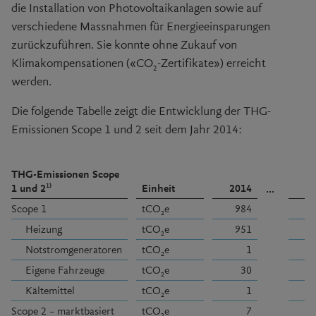
die Installation von Photovoltaikanlagen sowie auf
verschiedene Massnahmen für Energieeinsparungen
zurückzuführen. Sie konnte ohne Zukauf von
Klimakompensationen («CO
-Zertifikate») erreicht
2
werden.
Die folgende Tabelle zeigt die Entwicklung der THG-
Emissionen Scope 1 und 2 seit dem Jahr 2014:
THG-Emissionen Scope
1)
1 und 2
Einheit
2014
2
…
Scope 1
tCO
e
984
2
Heizung
tCO
e
951
2
Notstromgeneratoren
tCO
e
1
2
Eigene Fahrzeuge
tCO
e
30
2
Kältemittel
tCO
e
1
2
Scope 2 – marktbasiert
tCO
e
7
2