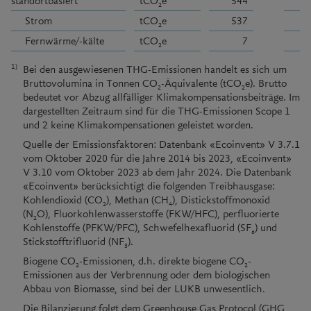
standortbasiert
tCO
e
544
2
Strom
tCO
e
537
2
Fernwärme/-kälte
tCO
e
7
2
1)
Bei den ausgewiesenen THG-Emissionen handelt es sich um
Bruttovolumina in Tonnen CO
-Äquivalente (tCO
e). Brutto
2
2
bedeutet vor Abzug allfälliger Klimakompensationsbeiträge. Im
dargestellten Zeitraum sind für die THG-Emissionen Scope 1
und 2 keine Klimakompensationen geleistet worden.
Quelle der Emissionsfaktoren: Datenbank «Ecoinvent» V 3.7.1
vom Oktober 2020 für die Jahre 2014 bis 2023, «Ecoinvent»
V 3.10 vom Oktober 2023 ab dem Jahr 2024. Die Datenbank
«Ecoinvent» berücksichtigt die folgenden Treibhausgase:
Kohlendioxid (CO
), Methan (CH
), Distickstoffmonoxid
2
4
(N
O), Fluorkohlenwasserstoffe (FKW/HFC), perfluorierte
2
Kohlenstoffe (PFKW/PFC), Schwefelhexafluorid (SF
) und
6
Stickstofftrifluorid (NF
).
3
Biogene CO
-Emissionen, d.h. direkte biogene CO
-
2
2
Emissionen aus der Verbrennung oder dem biologischen
Abbau von Biomasse, sind bei der LUKB unwesentlich.
Die Bilanzierung folgt dem Greenhouse Gas Protocol (GHG