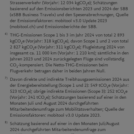
Strassenverkehr (Vorjahr: 12 034 kgCO
e); Schätzungen
2
basierend auf den Emissionsberichten 2023 und 2024 der SBB
(«SBB Business Travel») und den Spesenabrechnungen, Quelle
der Emissionsfaktoren: mobitool v3.0 Update 2023
(mobitool.ch) und Emissionsberichte der SBB.
6)
THG-Emissionen Scope 1 bis 3 im Jahr 2024 von total 2 893
kgCO
e (Vorjahr: 318 kgCO
e), davon Scope 1 und 2 von total
2
2
2 827 kgCO
e (Vorjahr: 311 kgCO
e); Flugleistung 2024 von
2
2
insgesamt ca. 11 000 km (Vorjahr: 1 210 km); sämtliche in den
Jahren 2023 und 2024 zurückgelegten Flüge sind vollständig
CO
-kompensiert. Die Netto-THG-Emissionen beim
2
Flugverkehr betragen daher in beiden Jahren Null.
7)
Davon direkte und indirekte Treibhausgasemissionen 2024 aus
der Energiebereitstellung (Scope 1 und 2): 549 tCO
e (Vorjahr:
2
523 tCO
e); übrige indirekte Emissionen (Scope 3): 252 tCO
e
2
2
(Vorjahr: 241 tCO
e); Schätzungen basierend auf einer in den
2
Monaten Juli und August 2024 durchgeführten
Mitarbeitendenumfrage zum Mobilitätsverhalten; Quelle der
Emissionsfaktoren: mobitool v3.0 Update 2023.
8)
Schätzung basierend auf einer in den Monaten Juli/August
2024 durchgeführten Mitarbeitendenumfrage zum