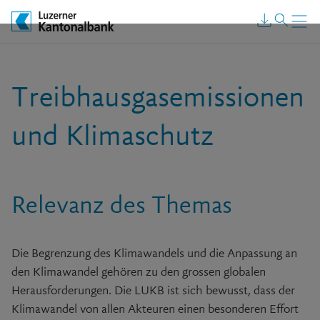
Treibhausgas­emissionen
und Klimaschutz
Relevanz des Themas
Die Begrenzung des Klimawandels und die Anpassung an
den Klimawandel gehören zu den grossen globalen
Herausforderungen. Die LUKB ist sich bewusst, dass der
Klimawandel von allen Akteuren einen besonderen Effort