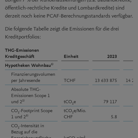
öffentlich-rechtliche Kredite und Lombardkredite) sind
derzeit noch keine PCAF-Berechnungsstandards verfügbar.
Die folgende Tabelle zeigt die Emissionen für die drei
Kreditportfolios:
THG-Emissionen
Kreditgeschäft
Einheit
2023
1)
Hypotheken Wohnbau
Finanzierungsvolumen
per Jahresende
TCHF
13 633 875
14 21
Absolute THG-
Emissionen Scope 1
2)
und 2
tCO
e
79 117
7
2
CO
-Footprint Scope
tCO
e/Mio.
2
2
3)
1 und 2
CHF
5.8
CO
-Intensität in
2
Bezug auf die
2
Energiebezugsfläche
kgCO
e/m