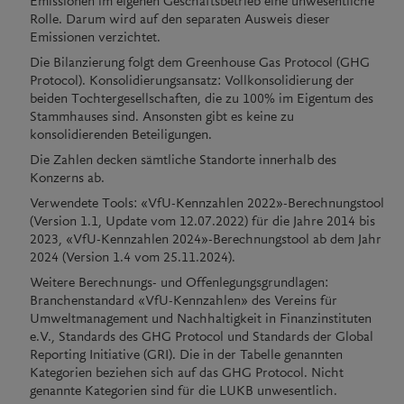
Emissionen im eigenen Geschäftsbetrieb eine unwesentliche
Rolle. Darum wird auf den separaten Ausweis dieser
Emissionen verzichtet.
Die Bilanzierung folgt dem Greenhouse Gas Protocol (GHG
Protocol). Konsolidierungsansatz: Vollkonsolidierung der
beiden Tochtergesellschaften, die zu 100% im Eigentum des
Stammhauses sind. Ansonsten gibt es keine zu
konsolidierenden Beteiligungen.
Die Zahlen decken sämtliche Standorte innerhalb des
Konzerns ab.
Verwendete Tools: «VfU-Kennzahlen 2022»-Berechnungstool
(Version 1.1, Update vom 12.07.2022) für die Jahre 2014 bis
2023, «VfU-Kennzahlen 2024»-Berechnungstool ab dem Jahr
2024 (Version 1.4 vom 25.11.2024).
Weitere Berechnungs- und Offenlegungsgrundlagen:
Branchenstandard «VfU-Kennzahlen» des Vereins für
Umweltmanagement und Nachhaltigkeit in Finanzinstituten
e.V., Standards des GHG Protocol und Standards der Global
Reporting Initiative (GRI). Die in der Tabelle genannten
Kategorien beziehen sich auf das GHG Protocol. Nicht
genannte Kategorien sind für die LUKB unwesentlich.