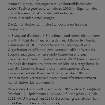
Protocol). Konsolidierungsansatz: Vollkonsolidierung der
beiden Tochtergesellschaften, die zu 100% im Eigentum des
Stammhauses sind. Ansonsten gibt es keine zu
konsolidierenden Beteiligungen.
Die Zahlen decken sämtliche Standorte innerhalb des
Konzerns ab.
In Bezug auf die Scope-2-Emissionen, und sofern nicht anders
erwähnt, folgt die Bilanzierung dem marktbasierten Ansatz.
Gemäss der «GHG Protocol Scope 2 Guidance» ist eine
Organisation verpflichtet, zwei unterschiedliche Werte für
Scope 2 anzugeben: einen standortbasierten und einen
marktbasierten Wert. Standortbasierter Wert: Emissionen auf
der Basis der Emissionsintensität des lokalen Netzgebietes, in
dem der Strom verbraucht wird; marktbasierter Wert:
Emissionen auf der Basis des Stroms, den die LUKB im
Rahmen ihrer Verträge mit ihren Stromlieferanten bezogen
hat (effektiver Lieferantenmix).
Verwendete Tools: «VfU-Kennzahlen 2022»-Berechnungstool
(Version 1.1, Update vom 12.07.2022) für die Jahre 2014 bis
2023, «VfU-Kennzahlen 2024»-Berechnungstool ab dem Jahr
2024 (Version 1.4 vom 25.11.2024).