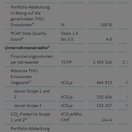
Portfolio-Abdeckung
in Bezug auf die
gerechneten THG-
4)
Emissionen
%
100 %
PCAF Data Quality
Skala 1.0
5)
Score
bis 5.0
4.0
6)
Unternehmenskredite
Finanzierungsvolumen
per Jahresende
TCHF
2 303 166
2 32
Absolute THG-
Emissionen
7)
insgesamt
tCO
e
864 913
86
2
davon Scope 1 und
2
tCO
e
332 656
33
2
davon Scope 3
tCO
e
532 257
53
2
CO
-Footprint Scope
tCO
e/Mio.
2
2
3)
1 und 2
CHF
144.4
Portfolio-Abdeckung